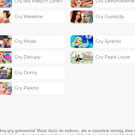
Gry dla Małych Dzieci
Gry Dekorowanie
Gry Weselne
Gry Gwiazdy
Gry Moda
Gry Syrenki
Gry Zakupy
Gry Papa Louie
Gry Domy
Gry Piękno
dną grą gotowania! Masz dużo do wyboru, ale w zasadzie istnieją dwa rod