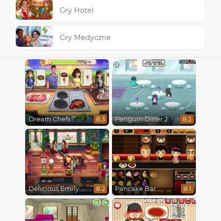
Gry Hotel
Gry Medyczne
Dream Chefs
Penguin Diner 2
8.3
8.2
Delicious Emily New Beginning
Pancake Bar
8.2
8.1