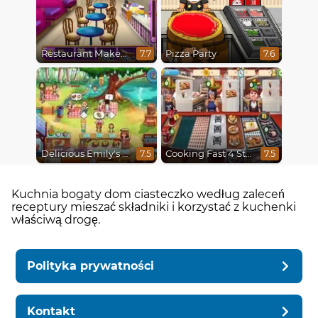
Restaurant Makeover
Pizza Party
7.7
7.6
Delicious Emily's Hopes And Fears
Cooking Fast 4 Steak
7.5
7.5
Kuchnia bogaty dom ciasteczko według zaleceń
receptury mieszać składniki i korzystać z kuchenki
właściwą drogę.
Polityka prywatności
Kontakt