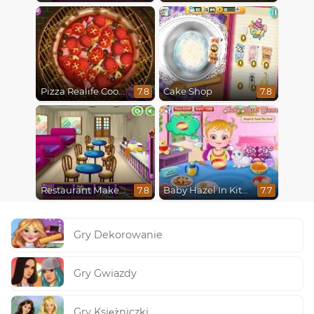
Pizza Realife Cooking
Cake Shop
7.8
7.8
Restaurant Makeover
Baby Hazel In Kitchen
7.8
7.7
Gry Dekorowanie
Gry Gwiazdy
Gry Księżniczki