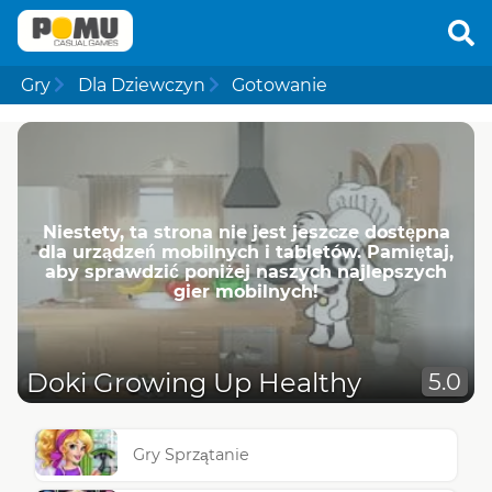
Gry
Dla Dziewczyn
Gotowanie
Niestety, ta strona nie jest jeszcze dostępna
dla urządzeń mobilnych i tabletów. Pamiętaj,
aby sprawdzić poniżej naszych najlepszych
gier mobilnych!
Doki Growing Up Healthy
5.0
Gry Sprzątanie