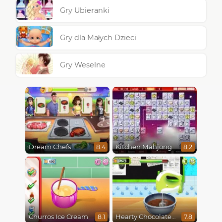
Gry Ubieranki
Gry dla Małych Dzieci
Gry Weselne
Dream Chefs
Kitchen Mahjong
8.4
8.2
Churros Ice Cream
Hearty Chocolate Cake
8.1
7.8