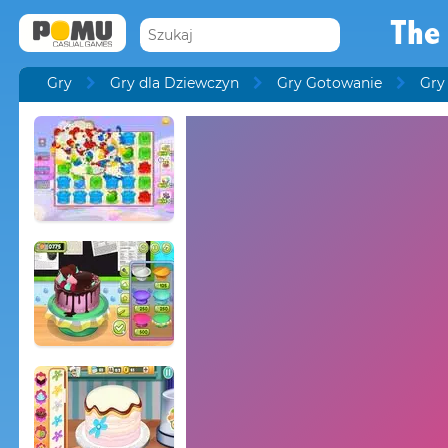
The
Gry
Gry dla Dziewczyn
Gry Gotowanie
Gry