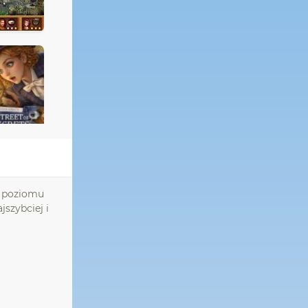
o poziomu
szybciej i