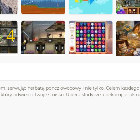
4
mem, serwując herbatę, poncz owocowy i nie tylko. Celem każdeg
ry odwiedzi Twoje stoisko. Upiecz słodycze, udekoruj je jak naj