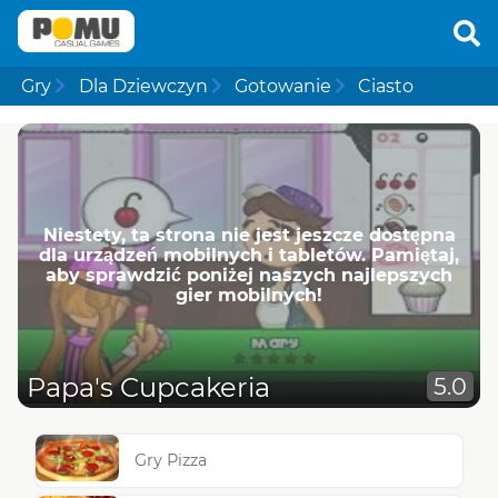
Gry
Dla Dziewczyn
Gotowanie
Ciasto
Niestety, ta strona nie jest jeszcze dostępna
dla urządzeń mobilnych i tabletów. Pamiętaj,
aby sprawdzić poniżej naszych najlepszych
gier mobilnych!
Papa's Cupcakeria
5.0
Gry Pizza