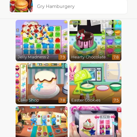
Gry Hamburgery
Jelly Madness 2
Hearty Chocolate Cake
7.9
7.8
Cake Shop
Easter Cookies
7.8
7.5