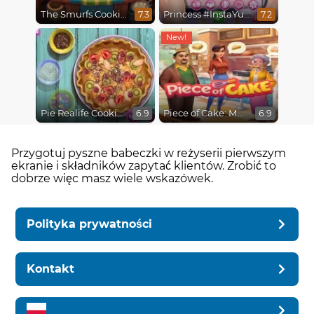
The Smurfs Cooking
Princess #InstaYuuum Macarons & Flowers
7.3
7.2
Pie Realife Cooking
Piece of Cake: Merge & Bake
6.9
6.9
Przygotuj pyszne babeczki w reżyserii pierwszym
ekranie i składników zapytać klientów. Zrobić to
dobrze więc masz wiele wskazówek.
Polityka prywatności
Kontakt