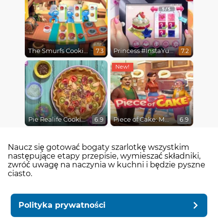
The Smurfs Cooking
Princess #InstaYuuum Macarons & Flowers
7.3
7.2
Pie Realife Cooking
Piece of Cake: Merge & Bake
6.9
6.9
Naucz się gotować bogaty szarlotkę wszystkim
następujące etapy przepisie, wymieszać składniki,
zwróć uwagę na naczynia w kuchni i będzie pyszne
ciasto.
Polityka prywatności