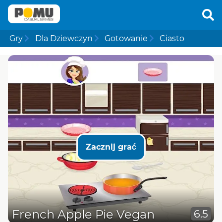
Gry
Dla Dziewczyn
Gotowanie
Ciasto
Zacznij grać
French Apple Pie Vegan
6.5