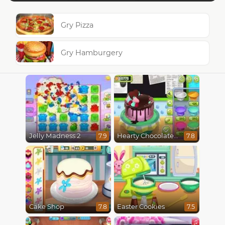
Gry Pizza
Gry Hamburgery
Jelly Madness 2
Hearty Chocolate Cake
7.9
7.8
Cake Shop
Easter Cookies
7.8
7.5