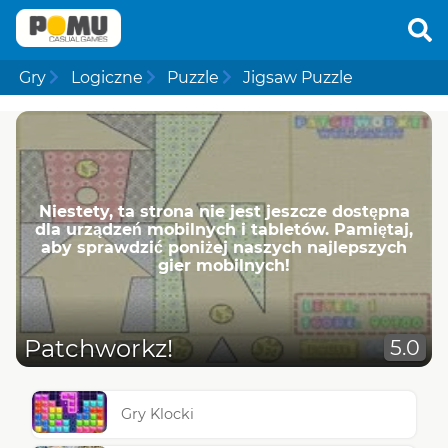
Gry
Logiczne
Puzzle
Jigsaw Puzzle
Niestety, ta strona nie jest jeszcze dostępna
dla urządzeń mobilnych i tabletów. Pamiętaj,
aby sprawdzić poniżej naszych najlepszych
gier mobilnych!
Patchworkz!
5.0
Gry Klocki