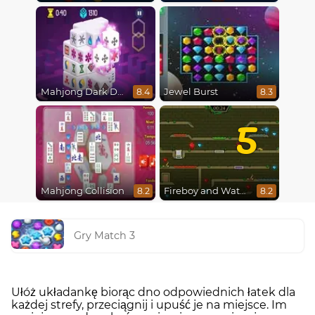
Mahjong Dark Dimensions
Jewel Burst
8.4
8.3
5
Mahjong Collision
Fireboy and Watergirl 5 : Elements
8.2
8.2
Gry Match 3
Ułóż układankę biorąc dno odpowiednich łatek dla
każdej strefy, przeciągnij i upuść je na miejsce. Im