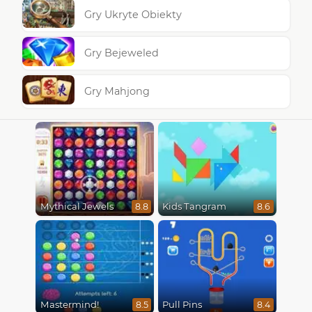
Gry Ukryte Obiekty
Gry Bejeweled
Gry Mahjong
Mythical Jewels
Kids Tangram
8.8
8.6
Mastermind!
Pull Pins
8.5
8.4