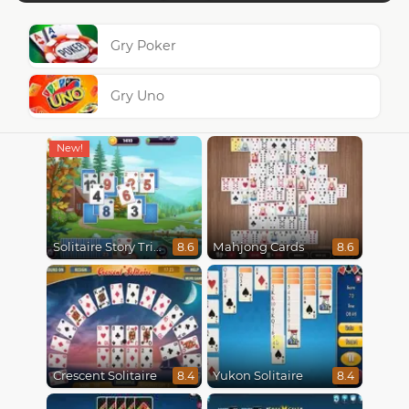
Gry Poker
Gry Uno
Solitaire Story Tripeaks 4
Mahjong Cards
8.6
8.6
Crescent Solitaire
Yukon Solitaire
8.4
8.4