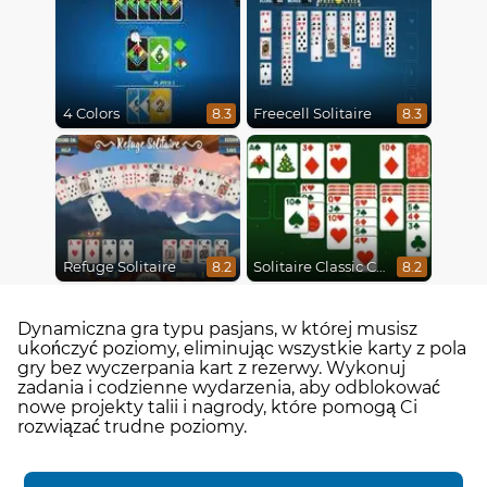
4 Colors
Freecell Solitaire
8.3
8.3
Refuge Solitaire
Solitaire Classic Christmas
8.2
8.2
Dynamiczna gra typu pasjans, w której musisz
ukończyć poziomy, eliminując wszystkie karty z pola
gry bez wyczerpania kart z rezerwy. Wykonuj
zadania i codzienne wydarzenia, aby odblokować
nowe projekty talii i nagrody, które pomogą Ci
rozwiązać trudne poziomy.