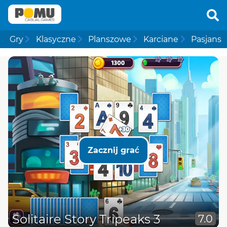
Gry
Klasyczne
Planszowe
Karciane
Pasjans
Zacznij grać
Solitaire Story Tripeaks 3
7.0