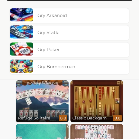
Gry Arkanoid
Gry Statki
Gry Poker
Gry Bomberman
Refuge Solitaire
Classic Backgammon
8.8
8.6