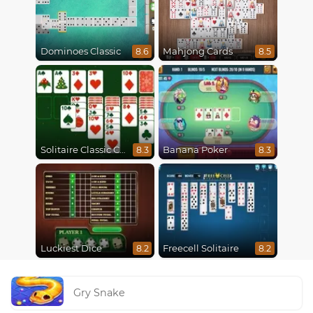
Dominoes Classic
Mahjong Cards
8.6
8.5
Solitaire Classic Christmas
Banana Poker
8.3
8.3
Luckiest Dice
Freecell Solitaire
8.2
8.2
Gry Snake