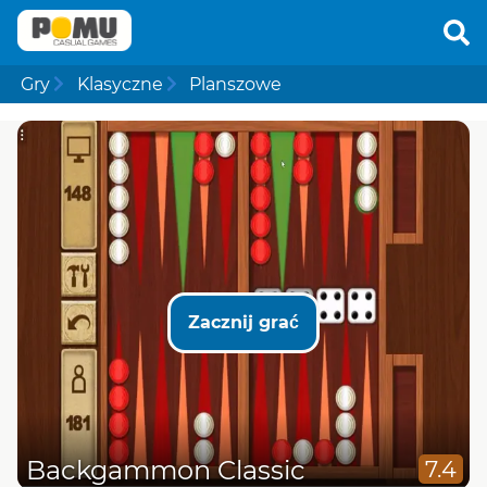
Gry
Klasyczne
Planszowe
Zacznij grać
Backgammon Classic
7.4