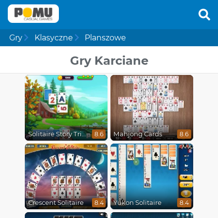
Gry
Klasyczne
Planszowe
Gry Karciane
Solitaire Story Tripeaks 4
Mahjong Cards
8.6
8.6
Crescent Solitaire
Yukon Solitaire
8.4
8.4