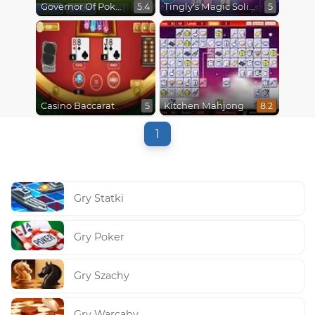
Governor Of Poker: Black Jack
Tingly's Magic Solitaire
5.4
5
Casino Baccarat
Kitchen Mahjong
5
8.2
1
Gry Statki
Gry Poker
Gry Szachy
Gry Warcaby