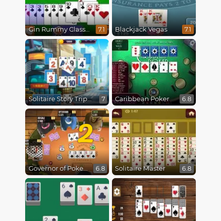
Gin Rummy Classic
Blackjack Vegas
7.1
7.1
Solitaire Story Tripeaks 3
Caribbean Poker
7
6.8
2
Governor of Poker 2
Solitaire Master
6.8
6.8