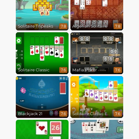
Solitaire Tripeaks
Algerian Solitaire
7.8
7.8
Solitaire Classic
Mafia Poker
7.6
7.6
Blackjack 21
Solitaire Classic Easter
7.6
7.6