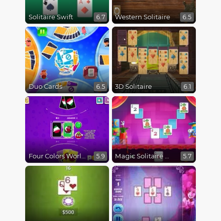
Solitaire Swift
Western Solitaire
6.7
6.5
Duo Cards
3D Solitaire
6.5
6.1
Four Colors World Tour
Magic Solitaire World
5.9
5.7