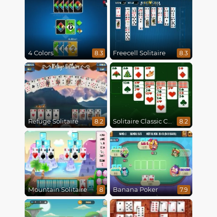
4 Colors
Freecell Solitaire
8.3
8.3
Refuge Solitaire
Solitaire Classic Christmas
8.2
8.2
Mountain Solitaire
Banana Poker
8
7.9