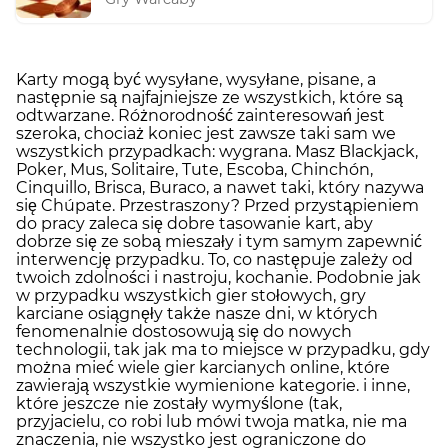
Karty mogą być wysyłane, wysyłane, pisane, a
następnie są najfajniejsze ze wszystkich, które są
odtwarzane. Różnorodność zainteresowań jest
szeroka, chociaż koniec jest zawsze taki sam we
wszystkich przypadkach: wygrana. Masz Blackjack,
Poker, Mus, Solitaire, Tute, Escoba, Chinchón,
Cinquillo, Brisca, Buraco, a nawet taki, który nazywa
się Chúpate. Przestraszony? Przed przystąpieniem
do pracy zaleca się dobre tasowanie kart, aby
dobrze się ze sobą mieszały i tym samym zapewnić
interwencję przypadku. To, co następuje zależy od
twoich zdolności i nastroju, kochanie. Podobnie jak
w przypadku wszystkich gier stołowych, gry
karciane osiągnęły także nasze dni, w których
fenomenalnie dostosowują się do nowych
technologii, tak jak ma to miejsce w przypadku, gdy
można mieć wiele gier karcianych online, które
zawierają wszystkie wymienione kategorie. i inne,
które jeszcze nie zostały wymyślone (tak,
przyjacielu, co robi lub mówi twoja matka, nie ma
znaczenia, nie wszystko jest ograniczone do