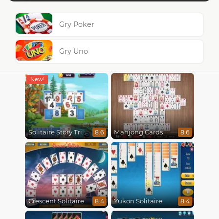
Gry Poker
Gry Uno
Solitaire Story Tripeaks 4
Mahjong Cards
8.6
8.6
Crescent Solitaire
Yukon Solitaire
8.4
8.4