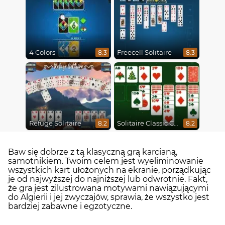
4 Colors
Freecell Solitaire
8.3
8.3
Refuge Solitaire
Solitaire Classic Christmas
8.2
8.2
Baw się dobrze z tą klasyczną grą karcianą,
samotnikiem. Twoim celem jest wyeliminowanie
wszystkich kart ułożonych na ekranie, porządkując
je od najwyższej do najniższej lub odwrotnie. Fakt,
że gra jest zilustrowana motywami nawiązującymi
do Algierii i jej zwyczajów, sprawia, że wszystko jest
bardziej zabawne i egzotyczne.