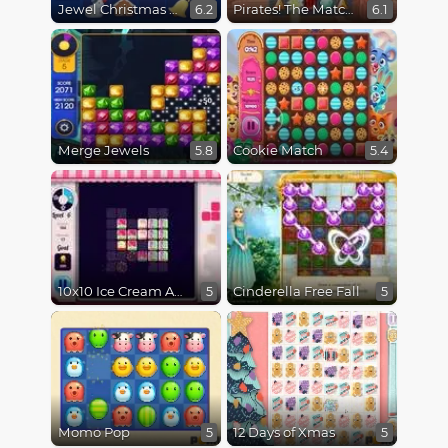
Jewel Christmas Mania
Pirates! The Match 3
6.2
6.1
Merge Jewels
Cookie Match
5.8
5.4
10x10 Ice Cream Adventure
Cinderella Free Fall
5
5
Momo Pop
12 Days of Xmas
5
5