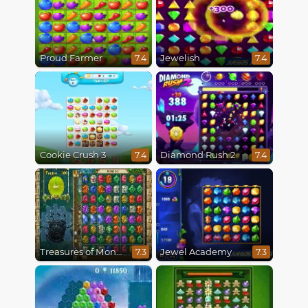
Proud Farmer
Jewelish
7.4
7.4
Cookie Crush 3
Diamond Rush 2
7.4
7.4
Treasures of Montezuma
Jewel Academy
7.3
7.3