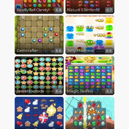
Ready Set Candy!
Nature Elements
6.8
6.7
Gemcrafter
Jelly Madness
6.6
6.6
Jewel Explode
Magic Jewels
6.4
6.3