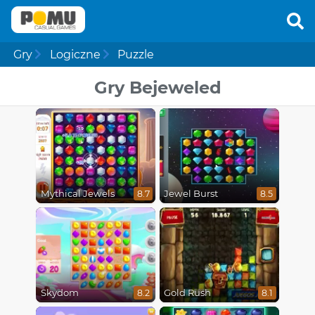
Gry
Logiczne
Puzzle
Gry Bejeweled
Mythical Jewels
Jewel Burst
8.7
8.5
Skydom
Gold Rush
8.2
8.1