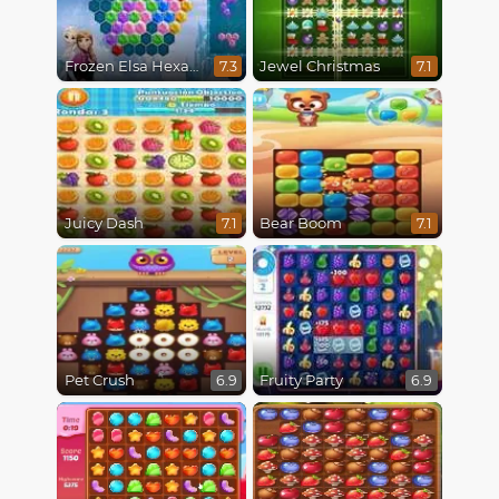
Frozen Elsa Hexagon Puzzle
Jewel Christmas
7.3
7.1
Juicy Dash
Bear Boom
7.1
7.1
Pet Crush
Fruity Party
6.9
6.9