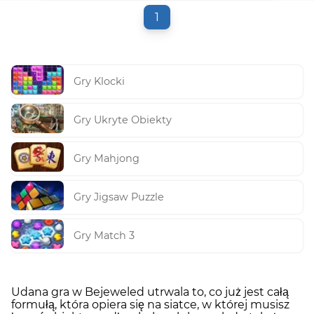
1
Gry Klocki
Gry Ukryte Obiekty
Gry Mahjong
Gry Jigsaw Puzzle
Gry Match 3
Udana gra w Bejeweled utrwala to, co już jest całą
formułą, która opiera się na siatce, w której musisz