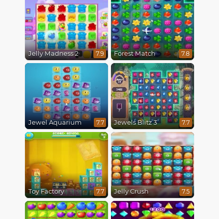
Jelly Madness 2
Forest Match
7.9
7.8
Jewel Aquarium
Jewels Blitz 3
7.7
7.7
Toy Factory
Jelly Crush
7.7
7.5