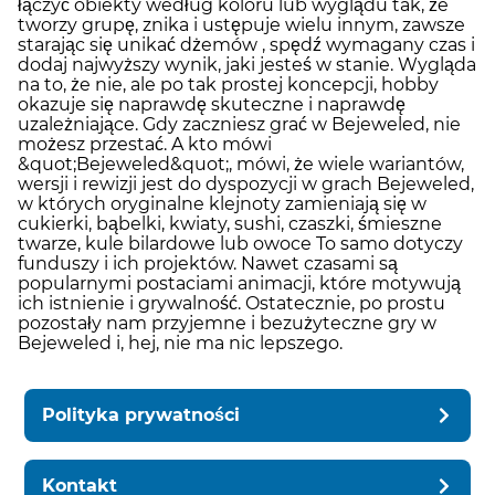
łączyć obiekty według koloru lub wyglądu tak, że
tworzy grupę, znika i ustępuje wielu innym, zawsze
starając się unikać dżemów , spędź wymagany czas i
dodaj najwyższy wynik, jaki jesteś w stanie. Wygląda
na to, że nie, ale po tak prostej koncepcji, hobby
okazuje się naprawdę skuteczne i naprawdę
uzależniające. Gdy zaczniesz grać w Bejeweled, nie
możesz przestać. A kto mówi
&quot;Bejeweled&quot;, mówi, że wiele wariantów,
wersji i rewizji jest do dyspozycji w grach Bejeweled,
w których oryginalne klejnoty zamieniają się w
cukierki, bąbelki, kwiaty, sushi, czaszki, śmieszne
twarze, kule bilardowe lub owoce To samo dotyczy
funduszy i ich projektów. Nawet czasami są
popularnymi postaciami animacji, które motywują
ich istnienie i grywalność. Ostatecznie, po prostu
pozostały nam przyjemne i bezużyteczne gry w
Bejeweled i, hej, nie ma nic lepszego.
Polityka prywatności
Kontakt