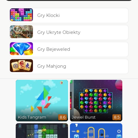
Gry Klocki
Gry Ukryte Obiekty
Gry Bejeweled
Gry Mahjong
Kids Tangram
Jewel Burst
8.6
8.5