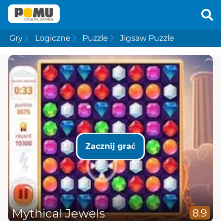
Gry
Logiczne
Puzzle
Jigsaw Puzzle
Zacznij grać
Mythical Jewels
8.9