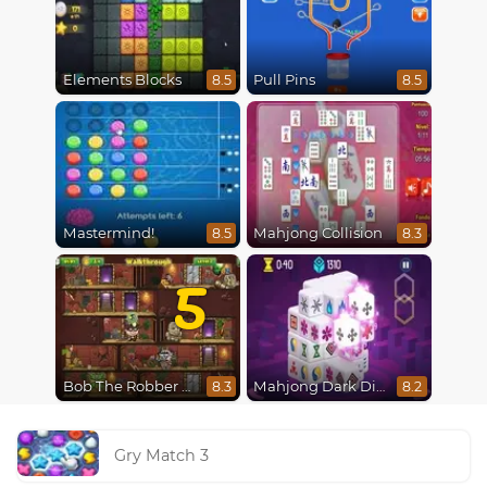
Elements Blocks
Pull Pins
8.5
8.5
Mastermind!
Mahjong Collision
8.5
8.3
5
Bob The Robber 5 The Temple Adventure
Mahjong Dark Dimensions
8.3
8.2
Gry Match 3