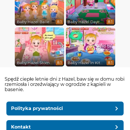
Baby Hazel Ballerina Dance
Baby Hazel Daycare
8.1
8.1
Baby Hazel Stomach Care
Baby Hazel In Kitchen
8.1
8.1
Spędź ciepłe letnie dni z Hazel, baw się w domu robi
rzemiosła i orzeźwiający w ogrodzie z kąpieli w
basenie.
Polityka prywatności
Kontakt