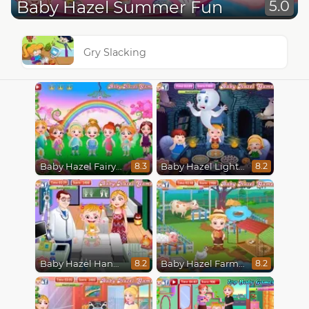
Baby Hazel Summer Fun
5.0
Gry Slacking
Baby Hazel Fairyland Ballet
Baby Hazel Lighthouse Adventure
8.3
8.2
Baby Hazel Hand Fracture
Baby Hazel Farm Tour
8.2
8.2