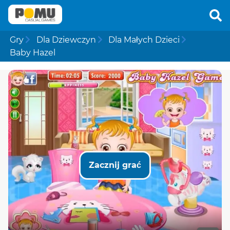
Gry
Dla Dziewczyn
Dla Małych Dzieci
Baby Hazel
Zacznij grać