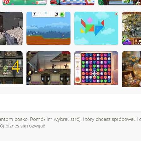
4
lientom bosko. Pomóż im wybrać strój, który chcesz spróbować i oc
j biznes się rozwijać.