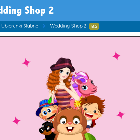
dding Shop 2
 Ubieranki Ślubne
Wedding Shop 2
8.5