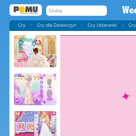
We
Gry
Gry dla Dziewczyn
Gry Ubieranki
Gry