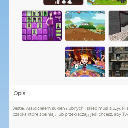
Opis
Jesteś właścicielem sukien ślubnych i sklep musi służyć k
czapka które spełniają lub przekraczają jeśli chcesz, aby Twó