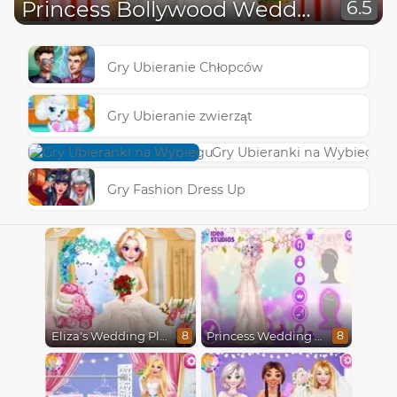
Princess Bollywood Wedding Planner
6.5
Gry Ubieranie Chłopców
Gry Ubieranie zwierząt
Gry Ubieranki na Wybiegu
Gry Fashion Dress Up
Eliza's Wedding Planner
Princess Wedding Transformation
8
8