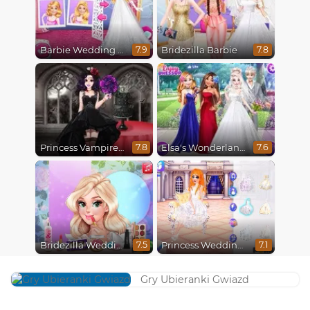
Barbie Wedding Fun
Bridezilla Barbie
7.9
7.8
Princess Vampire Wedding Makeover
Elsa's Wonderland Wedding
7.8
7.6
Bridezilla Wedding Makeover
Princess Wedding Drama
7.5
7.1
Gry Ubieranki Gwiazd