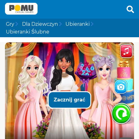
Gry
Dla Dziewczyn
Ubieranki
Ubieranki Ślubne
Zacznij grać