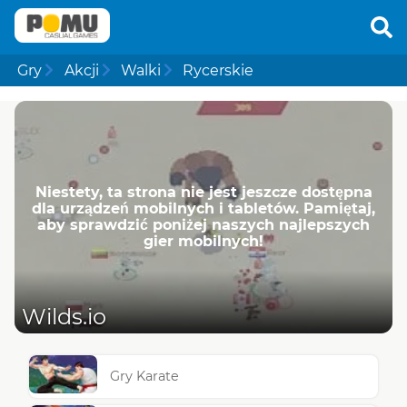
Gry
Akcji
Walki
Rycerskie
Niestety, ta strona nie jest jeszcze dostępna
dla urządzeń mobilnych i tabletów. Pamiętaj,
aby sprawdzić poniżej naszych najlepszych
gier mobilnych!
Wilds.io
Gry Karate