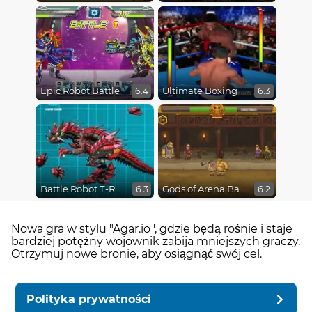
Epic Robot Battle
Ultimate Boxing
6.4
6.3
Battle Robot T-Rex Age
Gods of Arena Battles
6.3
6.2
Nowa gra w stylu "Agar.io ', gdzie będą rośnie i staje
bardziej potężny wojownik zabija mniejszych graczy.
Otrzymuj nowe bronie, aby osiągnąć swój cel.
Polityka prywatności