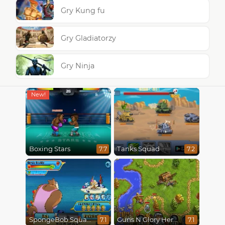
Gry Kung fu
Gry Gladiatorzy
Gry Ninja
Boxing Stars
Tanks Squad
7.7
7.2
SpongeBob SquarePants : Monster Island Adventures
Guns N Glory Heroes
7.1
7.1