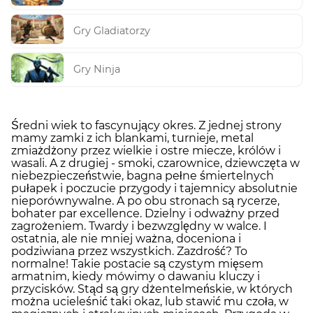
Gry Gladiatorzy
Gry Ninja
Średni wiek to fascynujący okres. Z jednej strony
mamy zamki z ich blankami, turnieje, metal
zmiażdżony przez wielkie i ostre miecze, królów i
wasali. A z drugiej - smoki, czarownice, dziewczęta w
niebezpieczeństwie, bagna pełne śmiertelnych
pułapek i poczucie przygody i tajemnicy absolutnie
nieporównywalne. A po obu stronach są rycerze,
bohater par excellence. Dzielny i odważny przed
zagrożeniem. Twardy i bezwzględny w walce. I
ostatnia, ale nie mniej ważna, doceniona i
podziwiana przez wszystkich. Zazdrość? To
normalne! Takie postacie są czystym mięsem
armatnim, kiedy mówimy o dawaniu kluczy i
przycisków. Stąd są gry dżentelmeńskie, w których
można ucieleśnić taki okaz, lub stawić mu czoła, w