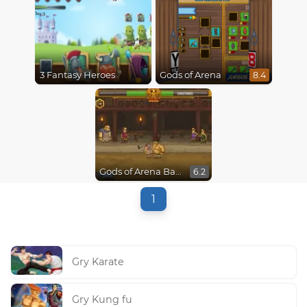
3 Fantasy Heroes
Gods of Arena
8.4
Gods of Arena Battles
6.2
1
Gry Karate
Gry Kung fu