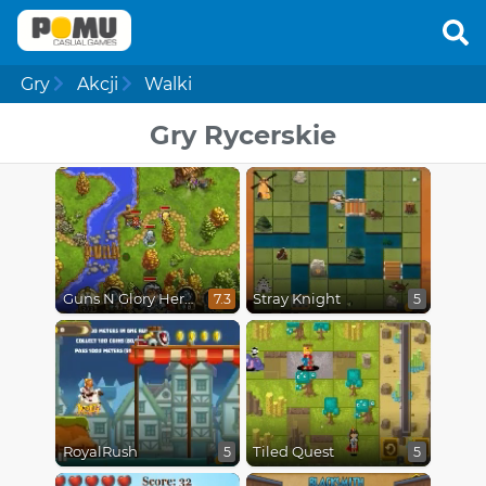
Gry
Akcji
Walki
Gry Rycerskie
Guns N Glory Heroes
Stray Knight
7.3
5
RoyalRush
Tiled Quest
5
5