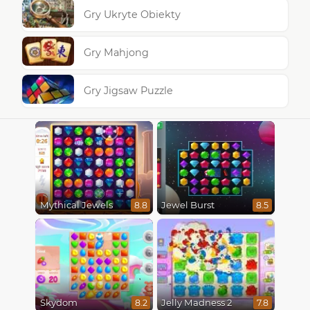
Gry Ukryte Obiekty
Gry Mahjong
Gry Jigsaw Puzzle
Mythical Jewels
Jewel Burst
8.8
8.5
Skydom
Jelly Madness 2
8.2
7.8