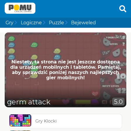
Gry
Logiczne
Puzzle
Bejeweled
Niestety, ta strona nie jest jeszcze dostępna
dla urządzeń mobilnych i tabletów. Pamiętaj,
aby sprawdzić poniżej naszych najlepszych
gier mobilnych!
germ attack
5.0
Gry Klocki