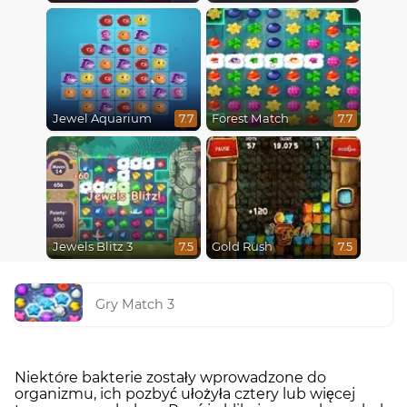
Jewel Aquarium
Forest Match
7.7
7.7
Jewels Blitz 3
Gold Rush
7.5
7.5
Gry Match 3
Niektóre bakterie zostały wprowadzone do
organizmu, ich pozbyć ułożyła cztery lub więcej