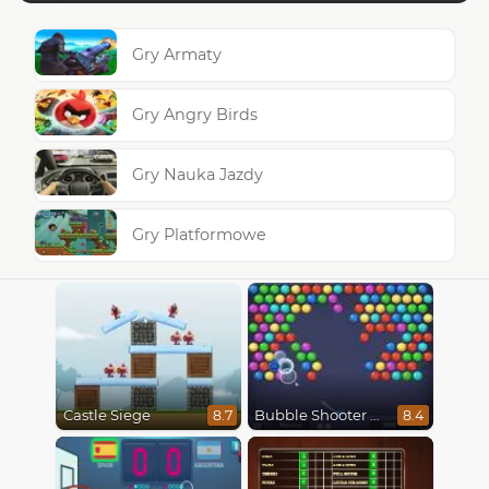
Gry Armaty
Gry Angry Birds
Gry Nauka Jazdy
Gry Platformowe
Castle Siege
Bubble Shooter HD
8.7
8.4