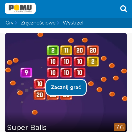
Gry
Zręcznościowe
Wystrzel
Zacznij grać
Super Balls
7.6