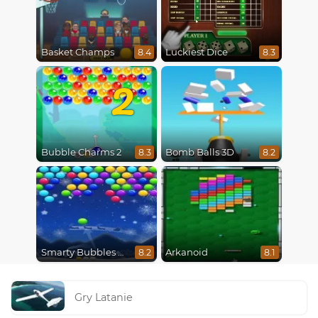
Basket Champs
Luckiest Dice
8.4
8.3
2
Bubble Charms 2
Bomb Balls 3D
8.3
8.2
Smarty Bubbles X-Mas Edition
Arkanoid
8.2
8.1
Gry Latanie