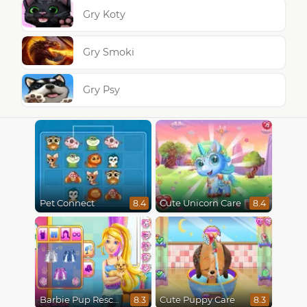
Gry Koty
Gry Smoki
Gry Psy
Pet Connect
Cute Unicorn Care
8.4
8.4
Barbie Pup Rescue
Cute Puppy Care
8.3
8.3