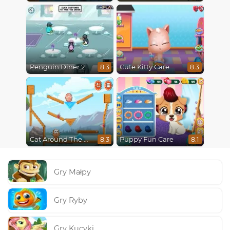
Penguin Diner 2
Cute Kitty Care
8.3
8.3
Cat Around The World
Puppy Fun Care
8.3
8.1
Gry Małpy
Gry Ryby
Gry Kucyki