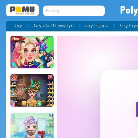
Poly
Gry
Gry dla Dziewczyn
Gry Piękno
Gry Fryz