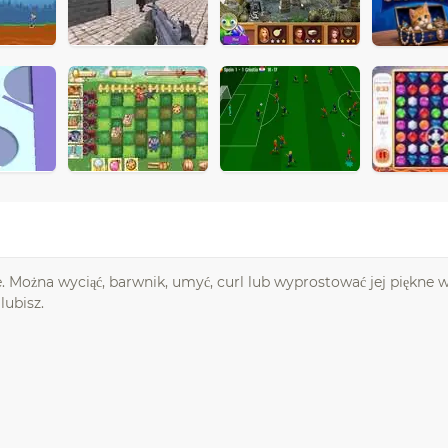
e. Można wyciąć, barwnik, umyć, curl lub wyprostować jej piękne w
lubisz.