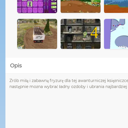
4
Opis
Zrób miłą i zabawną fryzurę dla tej awanturniczej księżniczc
następnie można wybrać ładny ozdoby i ubrania najbardziej 