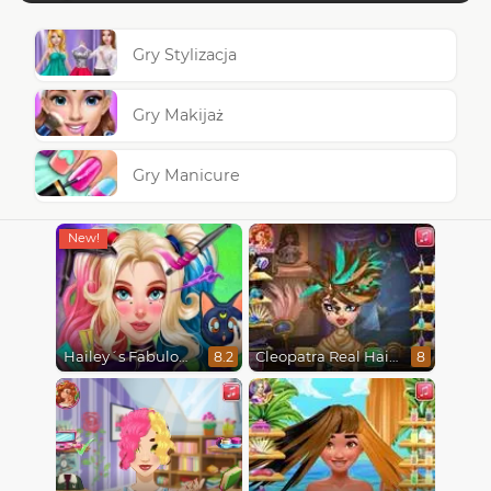
Gry Stylizacja
Gry Makijaż
Gry Manicure
Hailey´s Fabulous Hairstyle Challenge
Cleopatra Real Haircuts
8.2
8