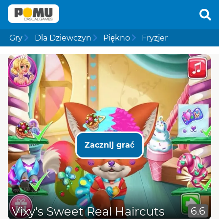
Gry
Dla Dziewczyn
Piękno
Fryzjer
Zacznij grać
Vixy's Sweet Real Haircuts
6.6