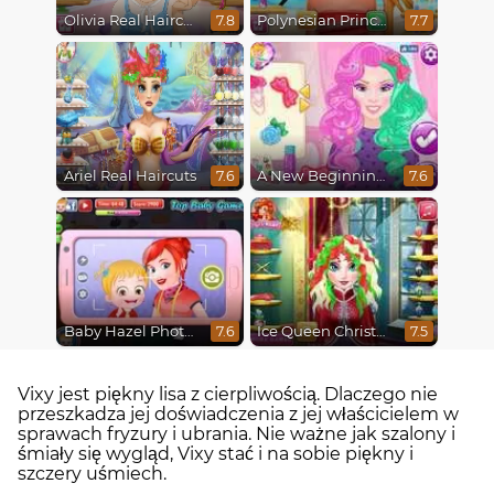
Olivia Real Haircuts
Polynesian Princess Real Haircuts
7.8
7.7
Ariel Real Haircuts
A New Beginning, From Sad to Fab
7.6
7.6
Baby Hazel Photoshoot
Ice Queen Christmas Real Haircuts
7.6
7.5
Vixy jest piękny lisa z cierpliwością. Dlaczego nie
przeszkadza jej doświadczenia z jej właścicielem w
sprawach fryzury i ubrania. Nie ważne jak szalony i
śmiały się wygląd, Vixy stać i na sobie piękny i
szczery uśmiech.