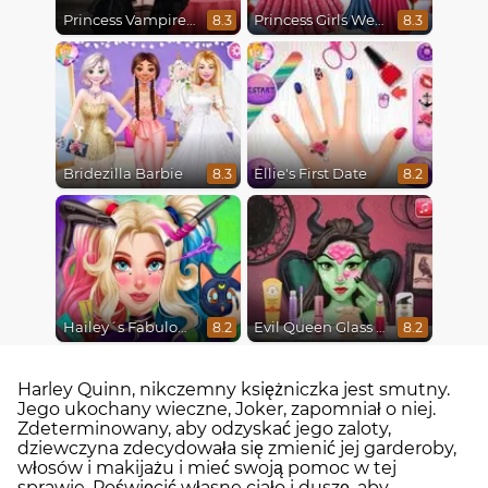
Princess Vampire Wedding Makeover
Princess Girls Wedding Trip
8.3
8.3
Bridezilla Barbie
Ellie's First Date
8.3
8.2
Hailey´s Fabulous Hairstyle Challenge
Evil Queen Glass Skin Routine #Influencer
8.2
8.2
Harley Quinn, nikczemny księżniczka jest smutny.
Jego ukochany wieczne, Joker, zapomniał o niej.
Zdeterminowany, aby odzyskać jego zaloty,
dziewczyna zdecydowała się zmienić jej garderoby,
włosów i makijażu i mieć swoją pomoc w tej
sprawie. Poświęcić własne ciało i duszę, aby