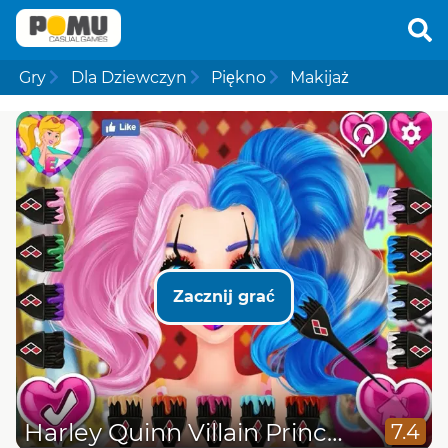
Gry
Dla Dziewczyn
Piękno
Makijaż
Zacznij grać
Harley Quinn Villain Princess
7.4