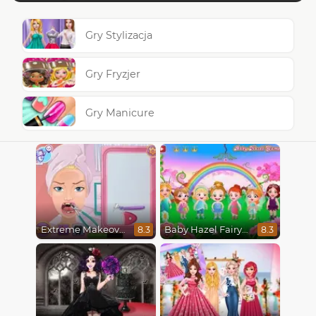
Gry Stylizacja
Gry Fryzjer
Gry Manicure
Extreme Makeover
Baby Hazel Fairyland Ballet
8.3
8.3