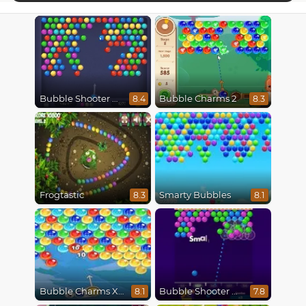
Bubble Shooter HD
Bubble Charms 2
8.4
8.3
Frogtastic
Smarty Bubbles
8.3
8.1
Bubble Charms Xmas
Bubble Shooter Pro 2
8.1
7.8