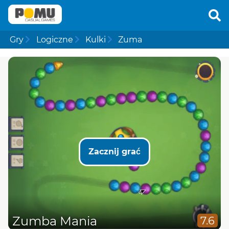
Gry
Logiczne
Kulki
Zuma
Zacznij grać
Zumba Mania
7.6