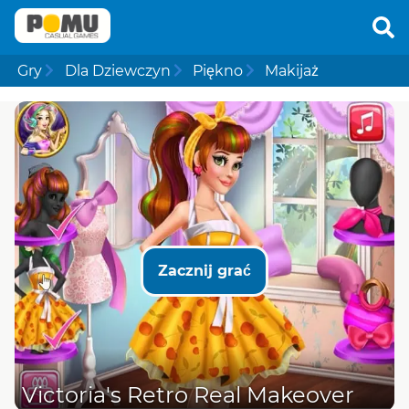
Gry
Dla Dziewczyn
Piękno
Makijaż
Zacznij grać
Victoria's Retro Real Makeover