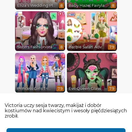
Eliza's Wedding Planner
Baby Hazel Fairyland Ballet
8
8
Sisters Fashionista Makeup
Barbie Safari Adventure
8
7.9
Princess Girls Trip To Aspen
Evil Queen Glass Skin Routine #Influencer
7.9
7.9
Victoria uczy sesja twarzy, makijaż i dobór
kostiumów nad kwiecistym i wesoły pięćdziesiątych
zrobił.