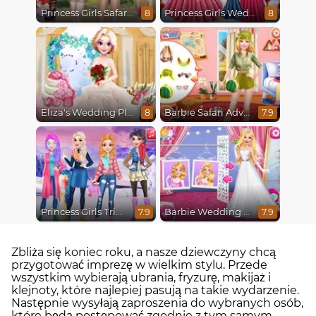
Princess Girls Safari Trip
Princess Girls Wedding Trip
8
8
Eliza's Wedding Planner
Barbie Safari Adventure
8
7.9
Princess Girls Trip To Aspen
Barbie Wedding Fun
7.9
7.9
Zbliża się koniec roku, a nasze dziewczyny chcą
przygotować imprezę w wielkim stylu. Przede
wszystkim wybierają ubrania, fryzurę, makijaż i
klejnoty, które najlepiej pasują na takie wydarzenie.
Następnie wysyłają zaproszenia do wybranych osób,
które będą postępować zgodnie z tym samym