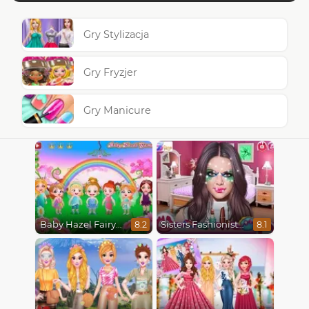
Gry Stylizacja
Gry Fryzjer
Gry Manicure
Baby Hazel Fairyland Ballet
Sisters Fashionista Makeup
8.2
8.1