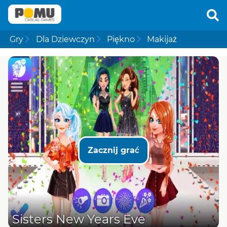
Gry
Dla Dziewczyn
Piękno
Makijaż
Zacznij grać
Sisters New Years Eve