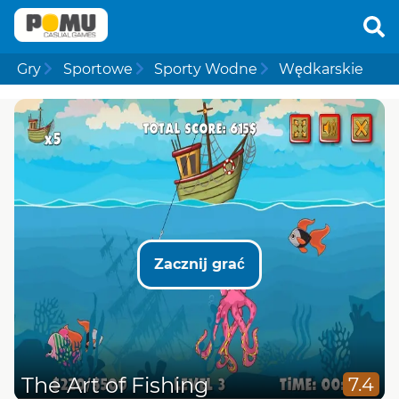
Gry
Sportowe
Sporty Wodne
Wędkarskie
Zacznij grać
The Art of Fishing
7.4