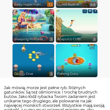
Baby Hazel Fishing Time
Uphill Rush 8
7.2
6.8
Sleeping Princess Swimming Pool
Acapulco Cliffs
5
5
Doggy Dive
Fishing Guru
5
Jak mówią, morze jest pełne ryb. Różnych
gatunków. Są też ośmiornice. I trochę brudnych
butów. Jako łódź rybacka Twoim zadaniem jest
unikanie tego drugiego, ale polowanie na jak
najwięcej morskich stworzeń. Wszystkie mają swoją
wartość, a suma musi osiągnąć minimum, aby