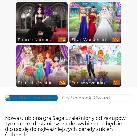
Princess Vampire Wedding Makeover
Elsa's Wonderland Wedding
7.8
7.6
Bridezilla Wedding Makeover
Princess Wedding Drama
7.5
7.1
Gry Ubieranki Gwiazd
Nowa ulubiona gra Saga uzależniony od zakupów.
Tym razem dostaniesz model wybierzesz będzie
dostać się do najważniejszych parady sukien
ślubnych.