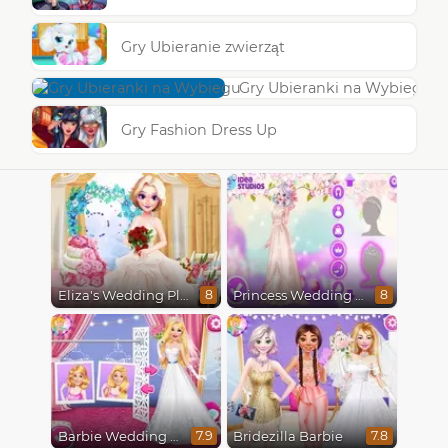
Gry Ubieranie zwierząt
Gry Ubieranki na Wybiegu
Gry Fashion Dress Up
Eliza's Wedding Planner
Princess Wedding Transformation
8
8
Barbie Wedding Fun
Bridezilla Barbie
7.9
7.8