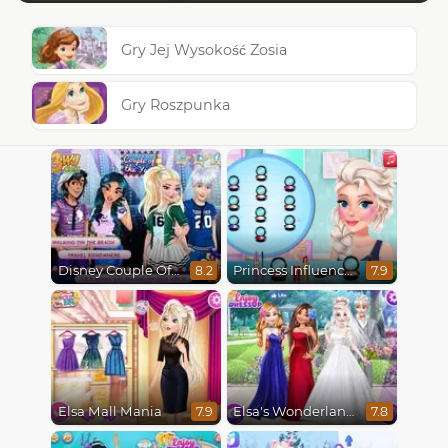
Gry Jej Wysokość Zosia
Gry Roszpunka
Disney Couple Of The Year
Princess Influencer Winter Wonderland
8.2
7.9
Elsa Mall Mania
Elsa's Wonderland Wedding
7.9
7.8