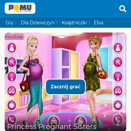
Gry
Dla Dziewczyn
Księżniczki
Elsa
Zacznij grać
Princess Pregnant Sisters