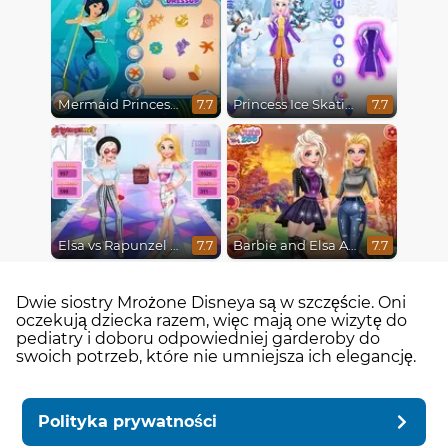
Mermaid Princesses
Princess Ice Skating Adventure
7.7
7.7
Elsa vs Rapunzel Fashion Game
Barbie and Elsa Autumn Patterns
7.7
7.7
Dwie siostry Mrożone Disneya są w szczęście. Oni
oczekują dziecka razem, więc mają one wizytę do
pediatry i doboru odpowiedniej garderoby do
swoich potrzeb, które nie umniejsza ich elegancję.
Polityka prywatności