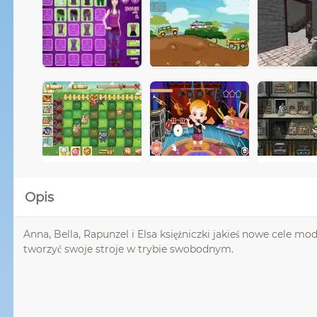
Opis
Anna, Bella, Rapunzel i Elsa księżniczki jakieś nowe cele 
tworzyć swoje stroje w trybie swobodnym.