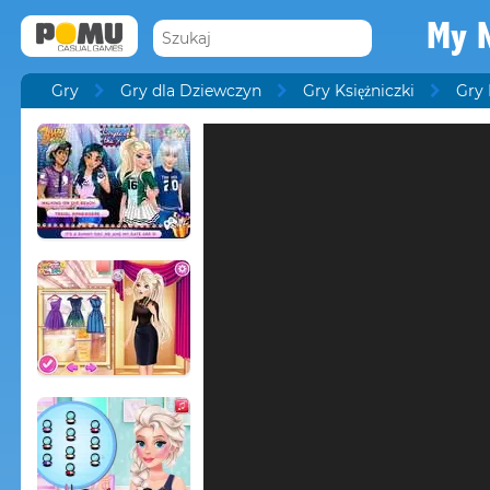
My N
Gry
Gry dla Dziewczyn
Gry Księżniczki
Gry 