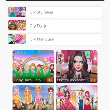
Gry Stylizacja
Gry Fryzjer
Gry Manicure
Baby Hazel Fairyland Ballet
Sisters Fashionista Makeup
8.2
8.1