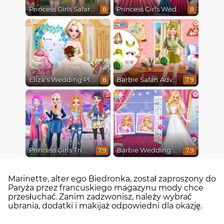
Princess Girls Safari Trip
Princess Girls Wedding Trip
8
8
Eliza's Wedding Planner
Barbie Safari Adventure
8
7.9
Princess Girls Trip To Aspen
Barbie Wedding Fun
7.9
7.9
Marinette, alter ego Biedronka, został zaproszony do
Paryża przez francuskiego magazynu mody chce
przesłuchać. Zanim zadzwonisz, należy wybrać
ubrania, dodatki i makijaż odpowiedni dla okazję.