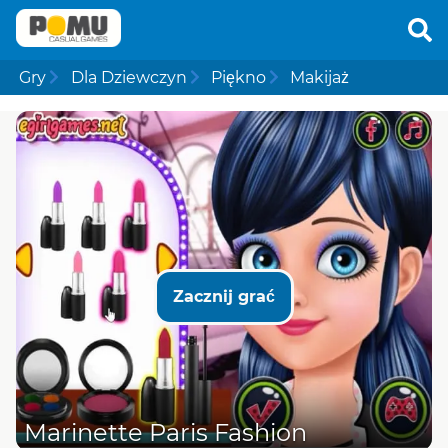
Gry
Dla Dziewczyn
Piękno
Makijaż
Zacznij grać
Marinette Paris Fashion