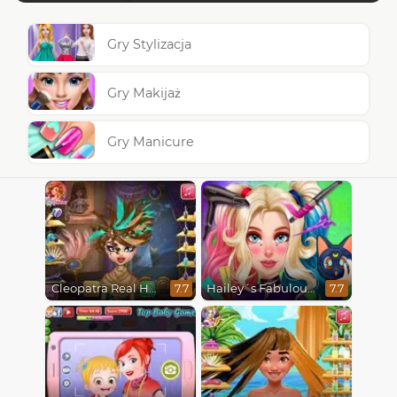
Gry Stylizacja
Gry Makijaż
Gry Manicure
Cleopatra Real Haircuts
Hailey´s Fabulous Hairstyle Challenge
7.7
7.7