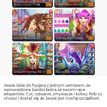
Baby Hazel Photoshoot
Polynesian Princess Real Haircuts
7.6
7.5
Olivia Real Haircuts
Disney Princesses Makeover Salon
7.4
7.1
Elsa Christmas Real Haircuts
Rainbow Pony Real Haircuts
7.1
7
Jessie idzie do fryzjera z jednym zamiarem, że
wprowadzone bardzo ładna ze swoimi ręce
ekspertów. Cut, czesanie, zmywacze i kolory. Rób co
chcesz i dostać się, że Jessie jest trochę szczęśliwsi.