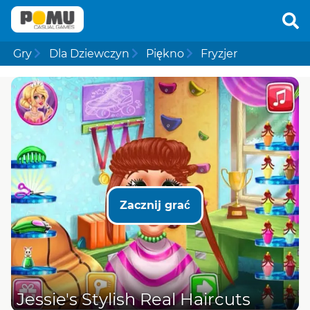
Gry
Dla Dziewczyn
Piękno
Fryzjer
Zacznij grać
Jessie's Stylish Real Haircuts