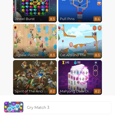
Jewel Burst
Pull Pins
8.5
8.4
Jigsaw Puzzle
Cat Around The World
8.3
8.3
Spirit of The Ancient Forest
Mahjong Dark Dimensions
8.2
8.2
Gry Match 3