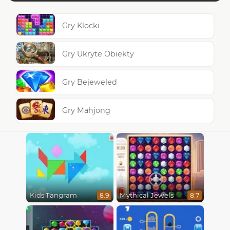
Gry Klocki
Gry Ukryte Obiekty
Gry Bejeweled
Gry Mahjong
Kids Tangram
Mythical Jewels
8.9
8.7