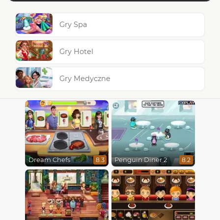
Gry Spa
Gry Hotel
Gry Medyczne
Dream Chefs
Penguin Diner 2
8.3
8.2