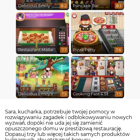
Delicious Emily New Beginning
Pancake Bar
8.2
8.1
Restaurant Makeover
Pizza Party
7.7
7.6
Delicious Emily's Hopes And Fears
Cooking Fast 4 Steak
7.5
7.5
Sara, kucharka, potrzebuje twojej pomocy w
rozwiązywaniu zagadek i odblokowywaniu nowych
wyzwań, dopóki nie uda jej się zamienić
opuszczonego domu w prestiżową restaurację.
Dopasuj trzy lub więcej takich samych produktów
kulinarnych, aby otrzymać bonusy.