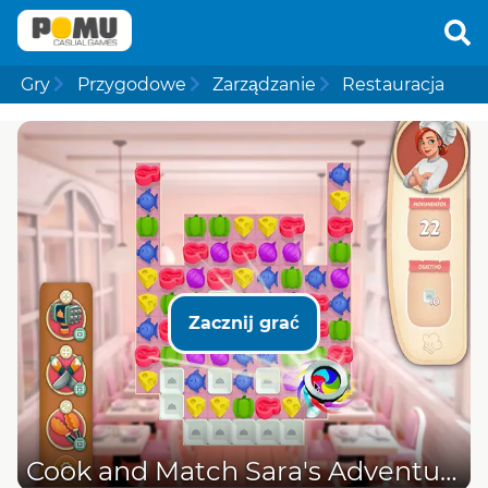
Gry
Przygodowe
Zarządzanie
Restauracja
Zacznij grać
Cook and Match Sara's Adventure