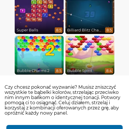
Super Balls
Billiard Blitz Challenge
8.5
8.5
2
Bubble Charms 2
Bubble Spirit
8.5
8.4
Czy chcesz pokonać wyzwanie? Musisz zniszczyć
wszystkie te bąbelki kolorów, strzelając przeciwko
nim innym bańkom o identycznej tonacji. Potwory
pomogą ci to osiągnąć. Celuj działem, strzelaj i
korzystaj z kombinacji oferowanych przez grę, aby
opróżnić każdy nowy panel.