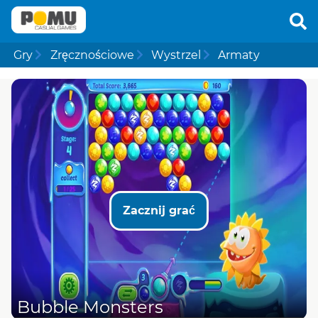
Gry
Zręcznościowe
Wystrzel
Armaty
Zacznij grać
Bubble Monsters