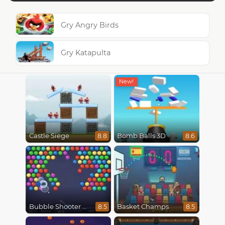
Gry Angry Birds
Gry Katapulta
Castle Siege
Bomb Balls 3D
8.8
8.6
Bubble Shooter HD
Basket Champs
8.5
8.5