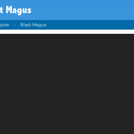
st Magus
uzzle
Blast Magus