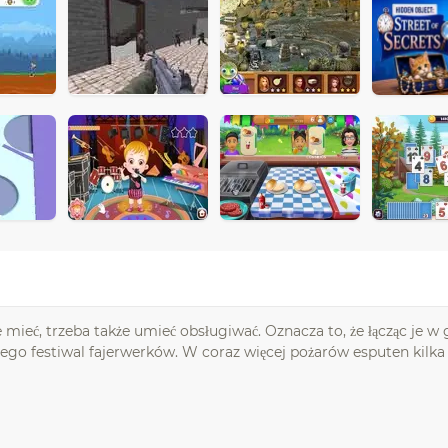
e mieć, trzeba także umieć obsługiwać. Oznacza to, że łącząc je w
istego festiwal fajerwerków. W coraz więcej pożarów esputen kilka