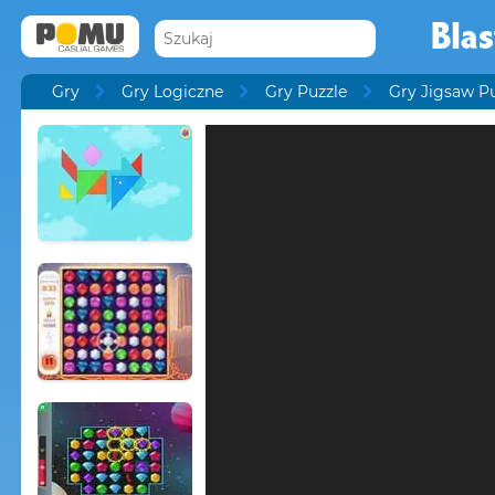
Bla
Gry
Gry Logiczne
Gry Puzzle
Gry Jigsaw P