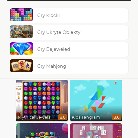
Gry Klocki
Gry Ukryte Obiekty
Gry Bejeweled
Gry Mahjong
Mythical Jewels
Kids Tangram
8.8
8.6