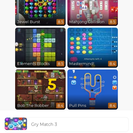
Jewel Burst
Mahjong Collision
8.5
8.5
Elements Blocks
Mastermind!
8.5
8.4
5
Bob The Robber 5 The Temple Adventure
Pull Pins
8.4
8.4
Gry Match 3