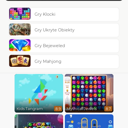
Gry Klocki
Gry Ukryte Obiekty
Gry Bejeweled
Gry Mahjong
Kids Tangram
Mythical Jewels
8.9
8.7