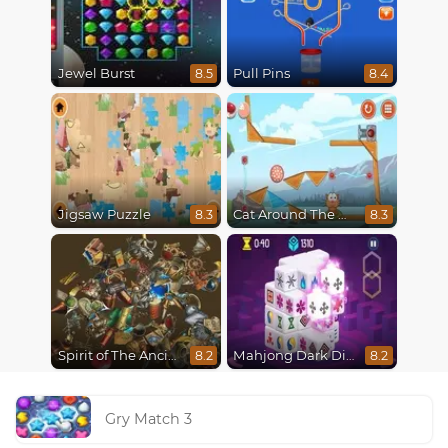
Jewel Burst
Pull Pins
8.5
8.4
Jigsaw Puzzle
Cat Around The World
8.3
8.3
Spirit of The Ancient Forest
Mahjong Dark Dimensions
8.2
8.2
Gry Match 3