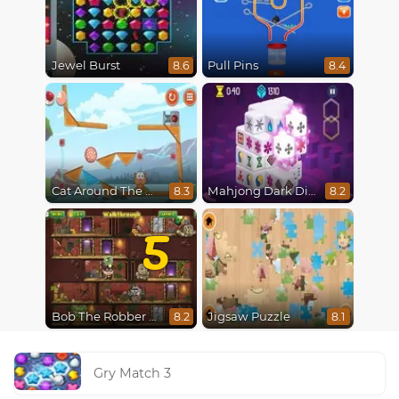
Jewel Burst
Pull Pins
8.6
8.4
Cat Around The World
Mahjong Dark Dimensions
8.3
8.2
5
Bob The Robber 5 The Temple Adventure
Jigsaw Puzzle
8.2
8.1
Gry Match 3