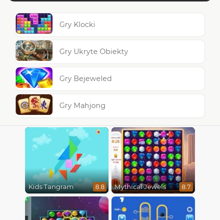
Gry Klocki
Gry Ukryte Obiekty
Gry Bejeweled
Gry Mahjong
Kids Tangram
Mythical Jewels
8.8
8.7