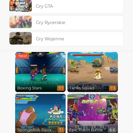
Gry GTA
Gry Rycerskie
Gry Wojenne
Boxing Stars
Tanks Squad
7.7
7.3
SpongeBob SquarePants : Monster Island Adventures
Epic Robot Battle
7.1
6.6