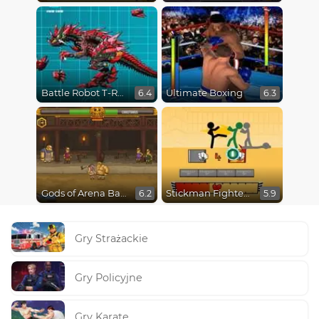
Battle Robot T-Rex Age
Ultimate Boxing
6.4
6.3
Gods of Arena Battles
Stickman Fighter Epic Battles
6.2
5.9
Gry Strażackie
Gry Policyjne
Gry Karate