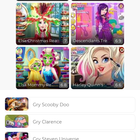
Elsa Christmas Real Haircuts
Descendants Trendsetters
7
6.9
Elsa Mommy Real Makeover
Harley Quinn's Modern Makeover
6.8
6.6
Gry Scooby Doo
Gry Clarence
Gry Steven Universe