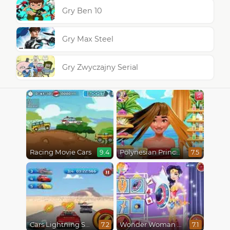
Gry Ben 10
Gry Max Steel
Gry Zwyczajny Serial
Racing Movie Cars
Polynesian Princess Real Haircuts
9.4
7.5
Cars Lightning Speed
Wonder Woman Fashion Event
7.2
7.1