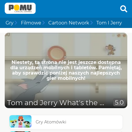
Gry
Filmowe
Cartoon Network
Tom I Jerry
Niestety, ta strona nie jest jeszcze dostępna
dla urządzeń mobilnych i tabletów. Pamiętaj,
aby sprawdzić poniżej naszych najlepszych
gier mobilnych!
Tom and Jerry What's the Catch
5.0
Gry Atomówki