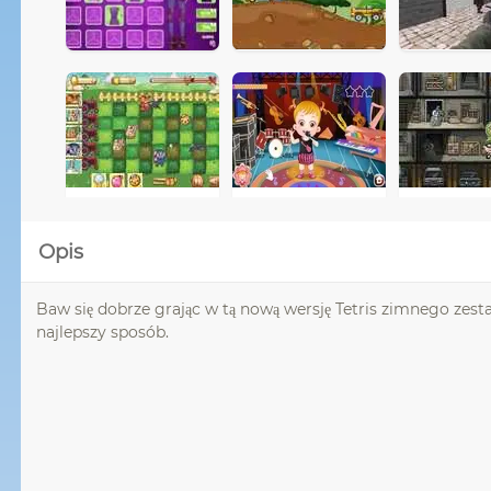
Opis
Baw się dobrze grając w tą nową wersję Tetris zimnego zes
najlepszy sposób.