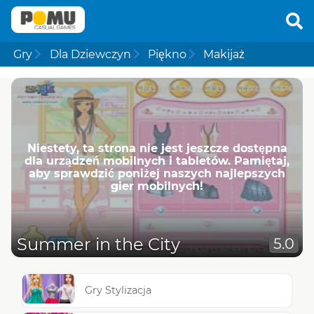
Gry
Dla Dziewczyn
Piękno
Makijaż
Niestety, ta strona nie jest jeszcze dostępna
dla urządzeń mobilnych i tabletów. Pamiętaj,
aby sprawdzić poniżej naszych najlepszych
gier mobilnych!
Summer in the City
5.0
Gry Stylizacja