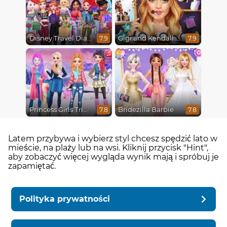
Disney Travel Diaries: City Break
Gigi and Kendall BFFS
7.9
7.9
Princess Girls Trip To Aspen
Bridezilla Barbie
7.8
7.8
Latem przybywa i wybierz styl chcesz spędzić lato w
mieście, na plaży lub na wsi. Kliknij przycisk "Hint",
aby zobaczyć więcej wygląda wynik mają i spróbuj je
zapamiętać.
Polityka prywatności