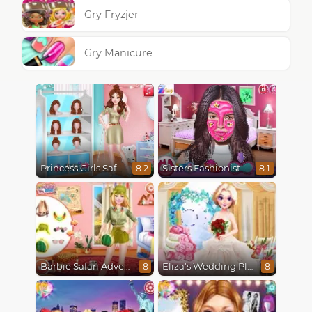
Gry Fryzjer
Gry Manicure
Princess Girls Safari Trip
Sisters Fashionista Makeup
8.2
8.1
Barbie Safari Adventure
Eliza's Wedding Planner
8
8