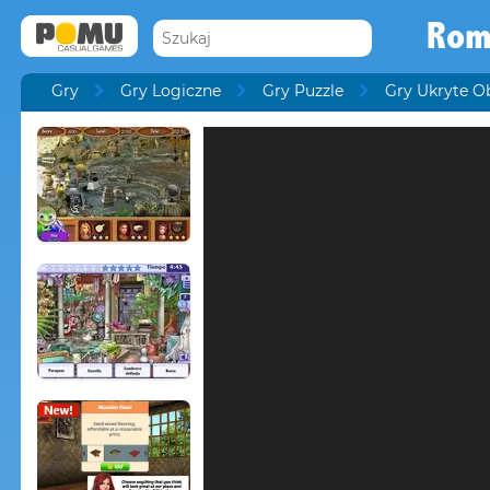
Rom
Gry
Gry Logiczne
Gry Puzzle
Gry Ukryte O