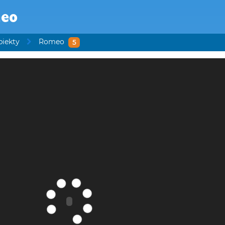
eo
biekty
Romeo
5