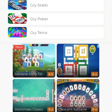
Gry Statki
Gry Poker
Gry Tetris
Solitaire Story Tripeaks 4
Ludo Hero
8.6
8.4
Dominoes Classic
Crescent Solitaire
8.4
8.4