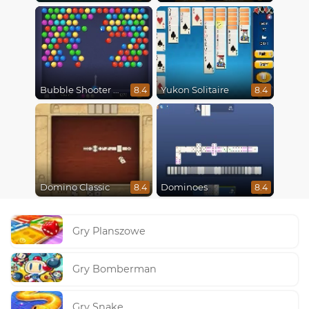
Bubble Shooter HD
Yukon Solitaire
8.4
8.4
Domino Classic
Dominoes
8.4
8.4
Gry Planszowe
Gry Bomberman
Gry Snake