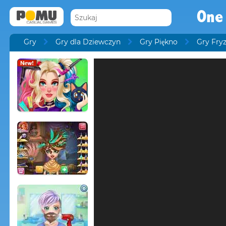
One 
Gry
Gry dla Dziewczyn
Gry Piękno
Gry Fryz