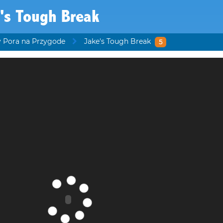
's Tough Break
y Pora na Przygode
Jake's Tough Break
5