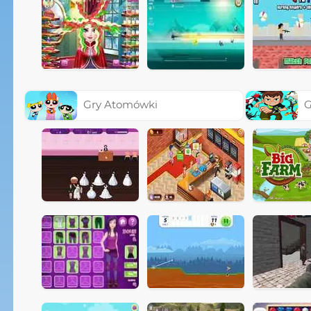
Gry Atomówki
G