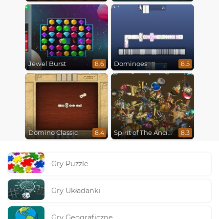
Jewel Burst
Dominoes
8.6
8.5
Domino Classic
Spirit of The Ancient Forest
8.4
8.3
Gry Puzzle
Gry Układanki
Gry Geograficzne