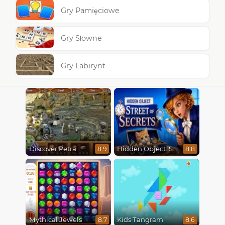
Gry Pamięciowe
Gry Słowne
Gry Labirynt
Discover Petra
Hidden Object: Street Of Secrets
8.9
8.8
Mythical Jewels
Kids Tangram
8.7
8.6