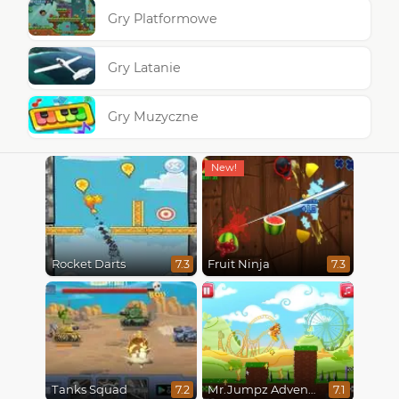
Gry Platformowe
Gry Latanie
Gry Muzyczne
Rocket Darts
Fruit Ninja
7.3
7.3
Tanks Squad
Mr.Jumpz Adventureland
7.2
7.1