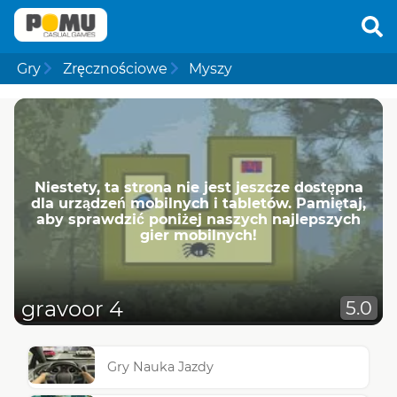
Gry
Zręcznościowe
Myszy
Niestety, ta strona nie jest jeszcze dostępna
dla urządzeń mobilnych i tabletów. Pamiętaj,
aby sprawdzić poniżej naszych najlepszych
gier mobilnych!
gravoor 4
5.0
Gry Nauka Jazdy