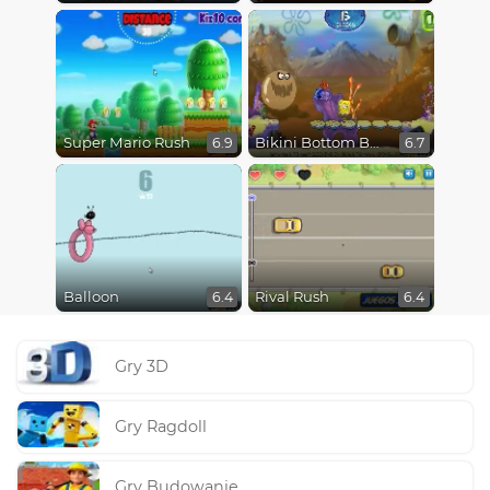
Super Mario Rush
Bikini Bottom Button Bash
6.9
6.7
Balloon
Rival Rush
6.4
6.4
Gry 3D
Gry Ragdoll
Gry Budowanie